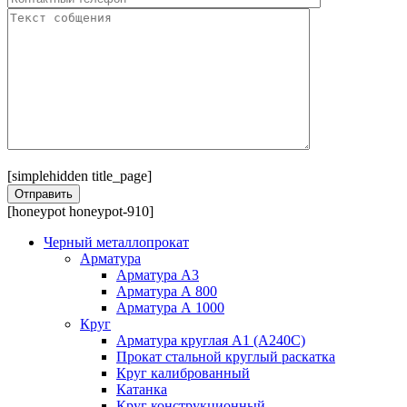
[simplehidden title_page]
[honeypot honeypot-910]
Черный металлопрокат
Арматура
Арматура А3
Арматура А 800
Арматура А 1000
Круг
Арматура круглая А1 (А240C)
Прокат стальной круглый раскатка
Круг калиброванный
Катанка
Круг конструкционный