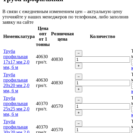
В связи с ежедневным изменением цен – актуальную цену
уточняйте у наших менеджеров по телефонам, либо заполнив
заявку на сайте
Цена
опт
Розничная
Номенклатура
Количество
от 1
цена
тонны
Труба
профильная
40630
40830
17х17 мм 2,0
грн/т.
мм, 6 м
Труба
профильная
40630
40830
20х20 мм 2,0
грн/т.
мм, 6 м
Труба
профильная
40370
40570
25х25 мм 2,0
грн/т.
мм, 6 м
Труба
профильная
40370
40570
30х20 мм 2,0
грн/т.