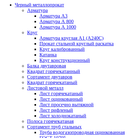
Черный металлопрокат
Арматура
Арматура А3
Арматура А 800
Арматура А 1000
Круг
Арматура круглая А1 (А240C)
Прокат стальной круглый раскатка
Круг калиброванный
Катанка
Круг конструкционный
Балка двутавровая
Квадрат горячекатанный
Сортамент двутавров
Квадрат горячекатаный
Листовой металл
Лист горячекатаный
Лист оцинкованный
Лист просечно вытяжной
Лист рифленый
Лист холоднокатаный
Полоса горячекатаная
Сортамент труб стальных
Труба водогазопроводная оцинкованная
ГОСТ 10705