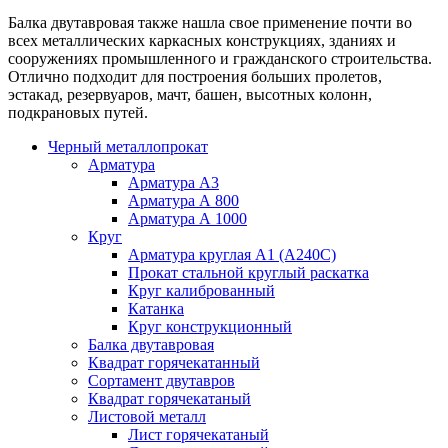
Балка двутавровая также нашла свое применение почти во
всех металлических каркасных конструкциях, зданиях и
сооружениях промышленного и гражданского строительства.
Отлично подходит для построения больших пролетов,
эстакад, резервуаров, мачт, башен, высотных колонн,
подкрановых путей.
Черный металлопрокат
Арматура
Арматура А3
Арматура А 800
Арматура А 1000
Круг
Арматура круглая А1 (А240C)
Прокат стальной круглый раскатка
Круг калиброванный
Катанка
Круг конструкционный
Балка двутавровая
Квадрат горячекатанный
Сортамент двутавров
Квадрат горячекатаный
Листовой металл
Лист горячекатаный