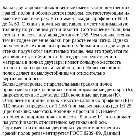
Балки двутавровые обыкновенные имеют уклон внутренних
граней полок и обозначаются номером, соответствующим их
высоте в сантиметрах. В сортамент входят профили от № 10
до № 60. Стенки у крупных двутавров имеют минимальную
толщину по условиям устойчивости. Соотношение толщины
стенки и высоты двутавра достигает 1/55. Чем тоньше стенка,
тем выгоднее сечение балки при работе ее на изгиб. Однако
по условиям технологии прокатки у большинства двутавров
стенки получаются значительно толще, чем это требуется по
условию их устойчивости. Благодаря сосредоточению
материала в полках двутавры имеют большую жесткость
относительно горизонтальной оси, но небольшая ширина
полок делает их малоустойчивыми относительно
вертикальной оси.
Балки двутавровые с параллельными гранями полок
прокатывают трех основных типов: нормальные двутавры (Б),
широкополочные двутавры (Ш), колонные двутавры (К).
Отношение ширины полок к высоте балочных профилей (Б) и
(Ш) лежит в пределах от 1:1,65 (при малых высотах) до 1:1,25
(при больших высотах). Колонные профили (К) имеют
отношение ширины полок к высоте, близкое 1:1, что придает
им устойчивость относительно вертикальной оси.
Сортамент на стальные двутавры с уклоном внутренних
граней полок регламентируется ГОСТ 8239–89. Данный