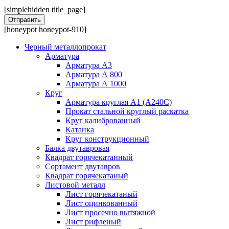
[simplehidden title_page]
[honeypot honeypot-910]
Черный металлопрокат
Арматура
Арматура А3
Арматура А 800
Арматура А 1000
Круг
Арматура круглая А1 (А240C)
Прокат стальной круглый раскатка
Круг калиброванный
Катанка
Круг конструкционный
Балка двутавровая
Квадрат горячекатанный
Сортамент двутавров
Квадрат горячекатаный
Листовой металл
Лист горячекатаный
Лист оцинкованный
Лист просечно вытяжной
Лист рифленый