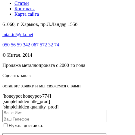
Статьи
Контакты
Карта сайта
61060, г. Харьков, пр.Л.Ландау, 155б
intal-td@ukr.net
050 56 59 342
067 572 32 74
© Интал, 2014
Продажа металлопроката с 2000-го года
Сделать заказ
оcтавьте заявку и мы свяжемся с вами
[honeypot honeypot-774]
[simplehidden title_prod]
[simplehidden quantity_prod]
Нужна доставка.