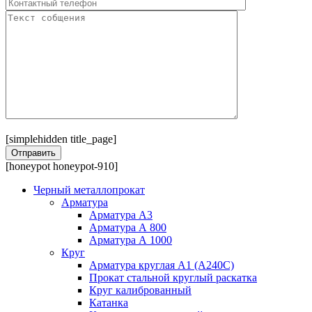
[simplehidden title_page]
[honeypot honeypot-910]
Черный металлопрокат
Арматура
Арматура А3
Арматура А 800
Арматура А 1000
Круг
Арматура круглая А1 (А240C)
Прокат стальной круглый раскатка
Круг калиброванный
Катанка