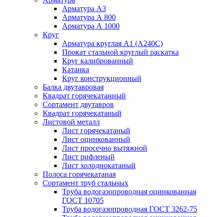
Арматура А3
Арматура А 800
Арматура А 1000
Круг
Арматура круглая А1 (А240C)
Прокат стальной круглый раскатка
Круг калиброванный
Катанка
Круг конструкционный
Балка двутавровая
Квадрат горячекатанный
Сортамент двутавров
Квадрат горячекатаный
Листовой металл
Лист горячекатаный
Лист оцинкованный
Лист просечно вытяжной
Лист рифленый
Лист холоднокатаный
Полоса горячекатаная
Сортамент труб стальных
Труба водогазопроводная оцинкованная
ГОСТ 10705
Труба водогазопроводная ГОСТ 3262-75