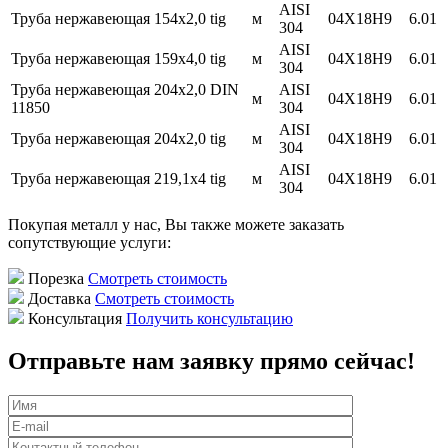
AISI
Труба нержавеющая 154х2,0 tig
м
04Х18Н9
6.01
304
AISI
Труба нержавеющая 159х4,0 tig
м
04Х18Н9
6.01
304
Труба нержавеющая 204х2,0 DIN
AISI
м
04Х18Н9
6.01
11850
304
AISI
Труба нержавеющая 204х2,0 tig
м
04Х18Н9
6.01
304
AISI
Труба нержавеющая 219,1х4 tig
м
04Х18Н9
6.01
304
Покупая металл у нас, Вы также можете заказать
сопутствующие услуги:
Порезка
Смотреть стоимость
Доставка
Смотреть стоимость
Консультация
Получить консультацию
Отправьте нам заявку прямо сейчас!