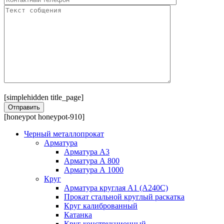
[simplehidden title_page]
[honeypot honeypot-910]
Черный металлопрокат
Арматура
Арматура А3
Арматура А 800
Арматура А 1000
Круг
Арматура круглая А1 (А240C)
Прокат стальной круглый раскатка
Круг калиброванный
Катанка
Круг конструкционный