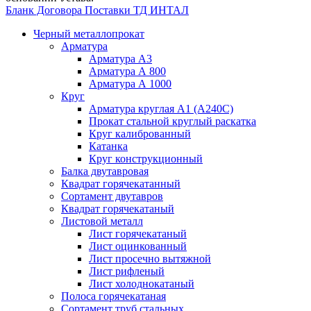
Бланк Договора Поставки ТД ИНТАЛ
Черный металлопрокат
Арматура
Арматура А3
Арматура А 800
Арматура А 1000
Круг
Арматура круглая А1 (А240C)
Прокат стальной круглый раскатка
Круг калиброванный
Катанка
Круг конструкционный
Балка двутавровая
Квадрат горячекатанный
Сортамент двутавров
Квадрат горячекатаный
Листовой металл
Лист горячекатаный
Лист оцинкованный
Лист просечно вытяжной
Лист рифленый
Лист холоднокатаный
Полоса горячекатаная
Сортамент труб стальных