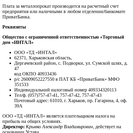
Плата за металлопрокат производится на расчетный счет
предприятия или наличными в любом отделении/банкомате
ПриватБанка.
Реквизиты
Общество с ограниченной ответственностью «Торговый
дом «ИНТАЛ»
ООО «ТД «ИНТАЛ»
62371, Харьковская область,
Дергачевский район, с. Подворки, ул. Сумской шлях, д.
47
код ОКПО 40933436
р/с 26009052227550 в ПАТ КБ «ПриватБанк» МФО
351533
Индивидуальний налоговый номер 409334320113
Тел/ф. (057)757-47-41, 757-47-42, 757-47-43
Почтовый адрес: 61010, г. Харьков, пр. Гагарина, 4, оф.
39А
ООО «ТД «ИНТАЛ» является плательщиком налога на
прибыль на общих условиях.
Директор:
Крывко Александр Владимирович
, действует на
основании Устава.