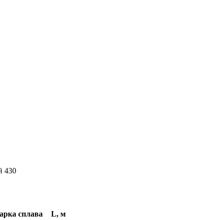
 430
арка сплава
L, м