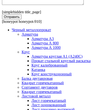
[simplehidden title_page]
[honeypot honeypot-910]
Черный металлопрокат
Арматура
Арматура А3
Арматура А 800
Арматура А 1000
Круг
Арматура круглая А1 (А240C)
Прокат стальной круглый раскатка
Круг калиброванный
Катанка
Круг конструкционный
Балка двутавровая
Квадрат горячекатанный
Сортамент двутавров
Квадрат горячекатаный
Листовой металл
Лист горячекатаный
Лист оцинкованный
Лист просечно вытяжной