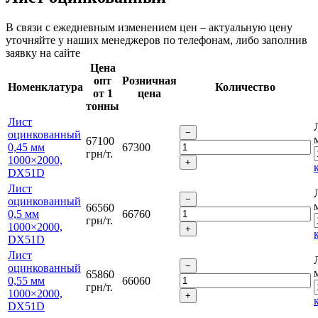
В связи с ежедневным изменением цен – актуальную цену
уточняйте у наших менеджеров по телефонам, либо заполнив
заявку на сайте
Цена
опт
Розничная
Номенклатура
Количество
от 1
цена
тонны
Лист
оцинкованный
67100
0,45 мм
67300
грн/т.
1000×2000,
DX51D
Лист
оцинкованный
66560
0,5 мм
66760
грн/т.
1000×2000,
DX51D
Лист
оцинкованный
65860
0,55 мм
66060
грн/т.
1000×2000,
DX51D