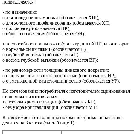
подразделяется:
• по назначению:
o для холодной штамповки (обозначается XШ),
o для холодного профилирования (обозначается XП),
o под окраску (обозначается ПК),
o общего назначения (обозначается ОН);
• по способности к вытяжке (сталь группы ХШ) на категории:
o нормальной вытяжки (обозначается Н),
o глубокой вытяжки (обозначается Г),
o весьма глубокой вытяжки (обозначается ВГ);
• по равномерности толщины цинкового покрытия:
o с нормальной разнотолщинностью (обозначается НР),
o с уменьшенной разнотолщинностью (обозначается УР).
По согласованию потребителя с изготовителем оцинкованная
сталь может изготовляться:
• с узором кристаллизации (обозначается КР),
• без узора кристаллизации (обозначается МТ).
В зависимости от толщины покрытия оцинкованная сталь
делится на 3 класса (см. таблицу 1).