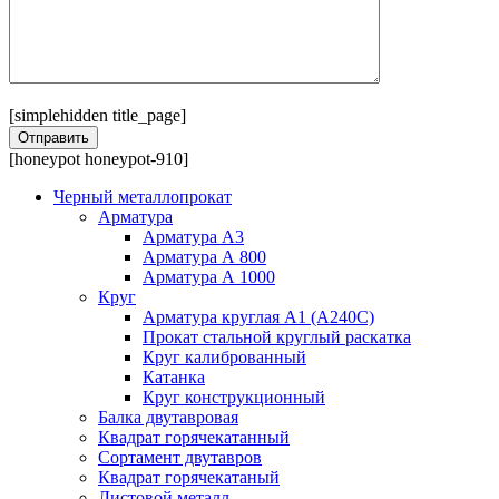
[simplehidden title_page]
[honeypot honeypot-910]
Черный металлопрокат
Арматура
Арматура А3
Арматура А 800
Арматура А 1000
Круг
Арматура круглая А1 (А240C)
Прокат стальной круглый раскатка
Круг калиброванный
Катанка
Круг конструкционный
Балка двутавровая
Квадрат горячекатанный
Сортамент двутавров
Квадрат горячекатаный
Листовой металл