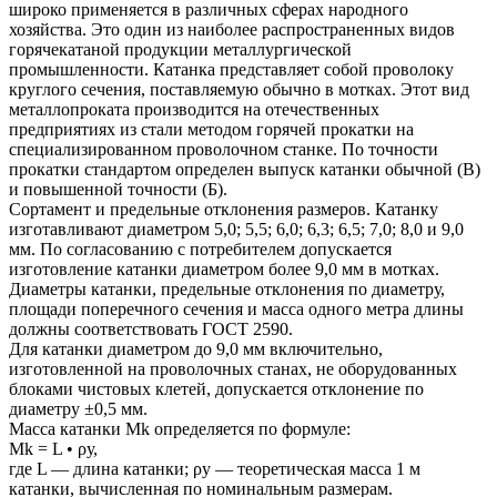
широко применяется в различных сферах народного
хозяйства. Это один из наиболее распространенных видов
горячекатаной продукции металлургической
промышленности. Катанка представляет собой проволоку
круглого сечения, поставляемую обычно в мотках. Этот вид
металлопроката производится на отечественных
предприятиях из стали методом горячей прокатки на
специализированном проволочном станке. По точности
прокатки стандартом определен выпуск катанки обычной (В)
и повышенной точности (Б).
Сортамент и предельные отклонения размеров. Катанку
изготавливают диаметром 5,0; 5,5; 6,0; 6,3; 6,5; 7,0; 8,0 и 9,0
мм. По согласованию с потребителем допускается
изготовление катанки диаметром более 9,0 мм в мотках.
Диаметры катанки, предельные отклонения по диаметру,
площади поперечного сечения и масса одного метра длины
должны соответствовать ГОСТ 2590.
Для катанки диаметром до 9,0 мм включительно,
изготовленной на проволочных станах, не оборудованных
блоками чистовых клетей, допускается отклонение по
диаметру ±0,5 мм.
Масса катанки Mk определяется по формуле:
Mk = L • ρу,
где L — длина катанки; ρу — теоретическая масса 1 м
катанки, вычисленная по номинальным размерам.