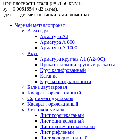
При плотности стали ρ = 7850 кг/м3:
ρу = 0,0061654 • d2 (кг/м),
где d — диаметр катанки в миллиметрах.
Черный металлопрокат
Арматура
Арматура А3
Арматура А 800
Арматура А 1000
Круг
Арматура круглая А1 (А240C)
Прокат стальной круглый раскатка
Круг калиброванный
Катанка
Круг конструкционный
Балка двутавровая
Квадрат горячекатанный
Сортамент двутавров
Квадрат горячекатаный
Листовой металл
Лист горячекатаный
Лист оцинкованный
Лист просечно вытяжной
Лист рифленый
Лист холоднокатаный