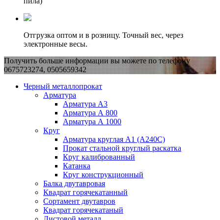
пила)
Отгрузка оптом и в розницу. Точный вес, через
электронные весы.
Получить больше информации вы можете по телефону
0675723274, 0505659342
Черный металлопрокат
Арматура
Арматура А3
Арматура А 800
Арматура А 1000
Круг
Арматура круглая А1 (А240C)
Прокат стальной круглый раскатка
Круг калиброванный
Катанка
Круг конструкционный
Балка двутавровая
Квадрат горячекатанный
Сортамент двутавров
Квадрат горячекатаный
Листовой металл