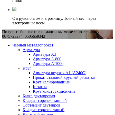
пила)
Отгрузка оптом и в розницу. Точный вес, через
электронные весы.
Получить больше информации вы можете по телефону
0675723274, 0505659342
Черный металлопрокат
Арматура
Арматура А3
Арматура А 800
Арматура А 1000
Круг
Арматура круглая А1 (А240C)
Прокат стальной круглый раскатка
Круг калиброванный
Катанка
Круг конструкционный
Балка двутавровая
Квадрат горячекатанный
Сортамент двутавров
Квадрат горячекатаный
Листовой металл