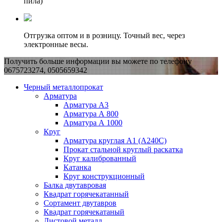
пила)
Отгрузка оптом и в розницу. Точный вес, через
электронные весы.
Получить больше информации вы можете по телефону
0675723274, 0505659342
Черный металлопрокат
Арматура
Арматура А3
Арматура А 800
Арматура А 1000
Круг
Арматура круглая А1 (А240C)
Прокат стальной круглый раскатка
Круг калиброванный
Катанка
Круг конструкционный
Балка двутавровая
Квадрат горячекатанный
Сортамент двутавров
Квадрат горячекатаный
Листовой металл