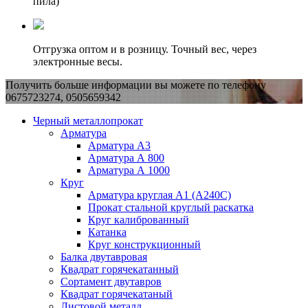
пила)
Отгрузка оптом и в розницу. Точный вес, через
электронные весы.
Получить больше информации вы можете по телефону
0675723274, 0505659342
Черный металлопрокат
Арматура
Арматура А3
Арматура А 800
Арматура А 1000
Круг
Арматура круглая А1 (А240C)
Прокат стальной круглый раскатка
Круг калиброванный
Катанка
Круг конструкционный
Балка двутавровая
Квадрат горячекатанный
Сортамент двутавров
Квадрат горячекатаный
Листовой металл