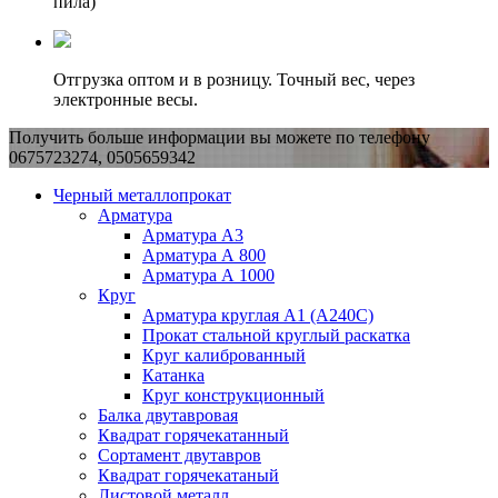
пила)
Отгрузка оптом и в розницу. Точный вес, через
электронные весы.
Получить больше информации вы можете по телефону
0675723274, 0505659342
Черный металлопрокат
Арматура
Арматура А3
Арматура А 800
Арматура А 1000
Круг
Арматура круглая А1 (А240C)
Прокат стальной круглый раскатка
Круг калиброванный
Катанка
Круг конструкционный
Балка двутавровая
Квадрат горячекатанный
Сортамент двутавров
Квадрат горячекатаный
Листовой металл