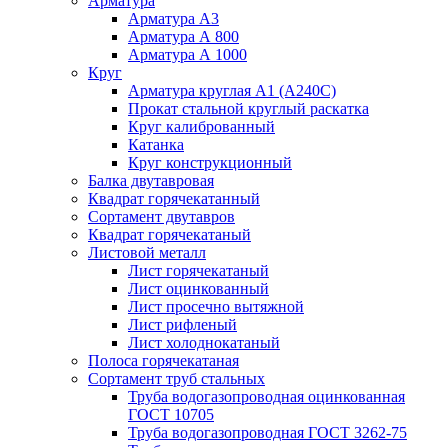
Арматура
Арматура А3
Арматура А 800
Арматура А 1000
Круг
Арматура круглая А1 (А240C)
Прокат стальной круглый раскатка
Круг калиброванный
Катанка
Круг конструкционный
Балка двутавровая
Квадрат горячекатанный
Сортамент двутавров
Квадрат горячекатаный
Листовой металл
Лист горячекатаный
Лист оцинкованный
Лист просечно вытяжной
Лист рифленый
Лист холоднокатаный
Полоса горячекатаная
Сортамент труб стальных
Труба водогазопроводная оцинкованная
ГОСТ 10705
Труба водогазопроводная ГОСТ 3262-75