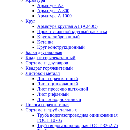
Арматура
Арматура А3
Арматура А 800
Арматура А 1000
Круг
Арматура круглая А1 (А240C)
Прокат стальной круглый раскатка
Круг калиброванный
Катанка
Круг конструкционный
Балка двутавровая
Квадрат горячекатанный
Сортамент двутавров
Квадрат горячекатаный
Листовой металл
Лист горячекатаный
Лист оцинкованный
Лист просечно вытяжной
Лист рифленый
Лист холоднокатаный
Полоса горячекатаная
Сортамент труб стальных
Труба водогазопроводная оцинкованная
ГОСТ 10705
Труба водогазопроводная ГОСТ 3262-75