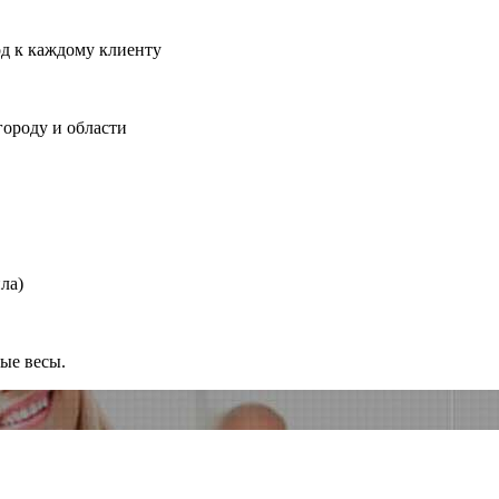
од к каждому клиенту
городу и области
ла)
ные весы.