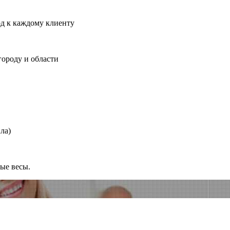
од к каждому клиенту
городу и области
ла)
ные весы.