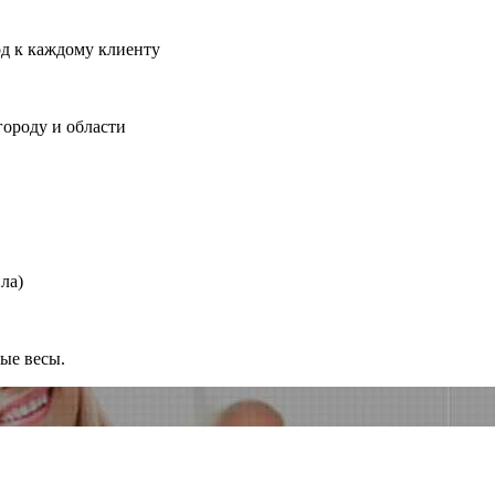
од к каждому клиенту
городу и области
ла)
ные весы.