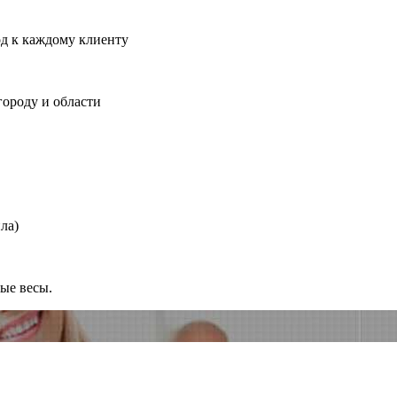
од к каждому клиенту
городу и области
ла)
ные весы.