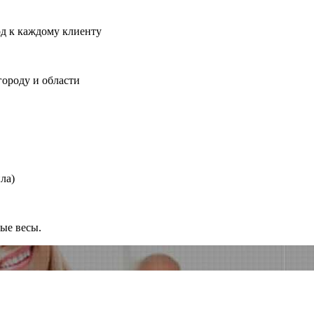
од к каждому клиенту
городу и области
ла)
ные весы.