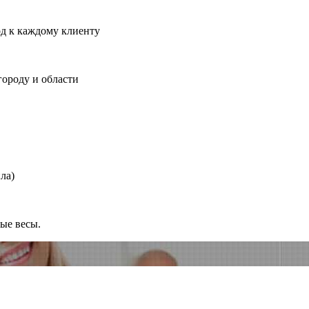
од к каждому клиенту
городу и области
ла)
ные весы.