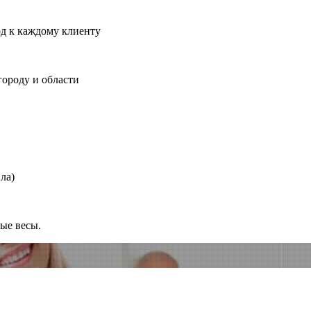
од к каждому клиенту
городу и области
ла)
ные весы.