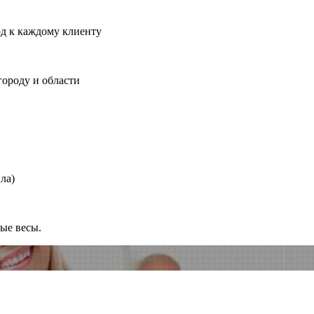
од к каждому клиенту
городу и области
ла)
ные весы.