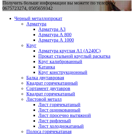
Получить больше информации вы можете по телефону
0675723274, 0505659342
Черный металлопрокат
Арматура
Арматура А3
Арматура А 800
Арматура А 1000
Круг
Арматура круглая А1 (А240C)
Прокат стальной круглый раскатка
Круг калиброванный
Катанка
Круг конструкционный
Балка двутавровая
Квадрат горячекатанный
Сортамент двутавров
Квадрат горячекатаный
Листовой металл
Лист горячекатаный
Лист оцинкованный
Лист просечно вытяжной
Лист рифленый
Лист холоднокатаный
Полоса горячекатаная