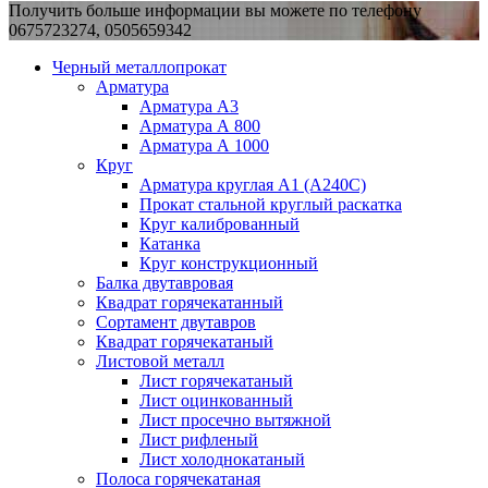
Получить больше информации вы можете по телефону
0675723274, 0505659342
Черный металлопрокат
Арматура
Арматура А3
Арматура А 800
Арматура А 1000
Круг
Арматура круглая А1 (А240C)
Прокат стальной круглый раскатка
Круг калиброванный
Катанка
Круг конструкционный
Балка двутавровая
Квадрат горячекатанный
Сортамент двутавров
Квадрат горячекатаный
Листовой металл
Лист горячекатаный
Лист оцинкованный
Лист просечно вытяжной
Лист рифленый
Лист холоднокатаный
Полоса горячекатаная