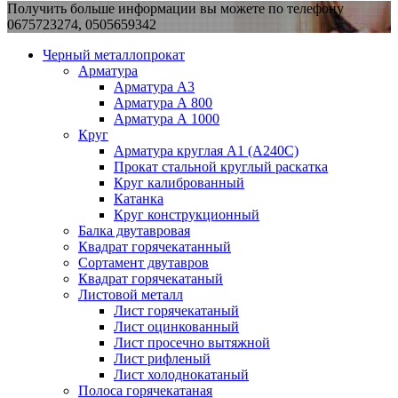
Получить больше информации вы можете по телефону
0675723274, 0505659342
Черный металлопрокат
Арматура
Арматура А3
Арматура А 800
Арматура А 1000
Круг
Арматура круглая А1 (А240C)
Прокат стальной круглый раскатка
Круг калиброванный
Катанка
Круг конструкционный
Балка двутавровая
Квадрат горячекатанный
Сортамент двутавров
Квадрат горячекатаный
Листовой металл
Лист горячекатаный
Лист оцинкованный
Лист просечно вытяжной
Лист рифленый
Лист холоднокатаный
Полоса горячекатаная