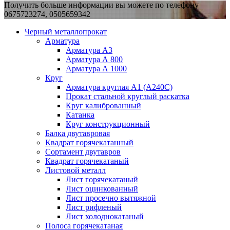
Получить больше информации вы можете по телефону
0675723274, 0505659342
Черный металлопрокат
Арматура
Арматура А3
Арматура А 800
Арматура А 1000
Круг
Арматура круглая А1 (А240C)
Прокат стальной круглый раскатка
Круг калиброванный
Катанка
Круг конструкционный
Балка двутавровая
Квадрат горячекатанный
Сортамент двутавров
Квадрат горячекатаный
Листовой металл
Лист горячекатаный
Лист оцинкованный
Лист просечно вытяжной
Лист рифленый
Лист холоднокатаный
Полоса горячекатаная