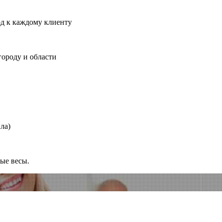
од к каждому клиенту
городу и области
ла)
ные весы.