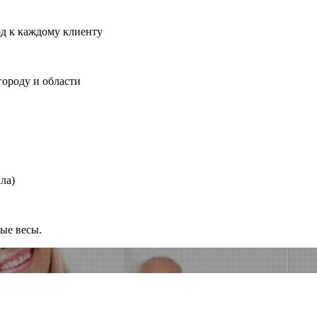
од к каждому клиенту
городу и области
ла)
ные весы.