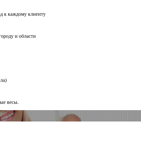
од к каждому клиенту
городу и области
ла)
ные весы.