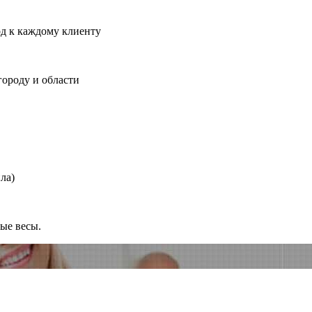
од к каждому клиенту
городу и области
ла)
ные весы.