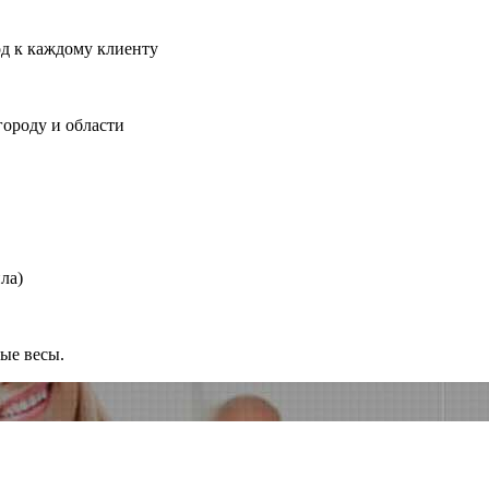
од к каждому клиенту
городу и области
ла)
ные весы.