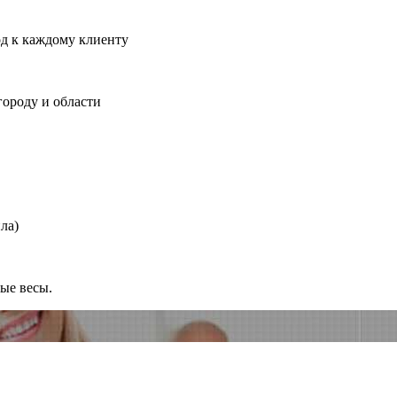
од к каждому клиенту
городу и области
ла)
ные весы.