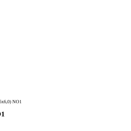
5х6,0) NO1
O1