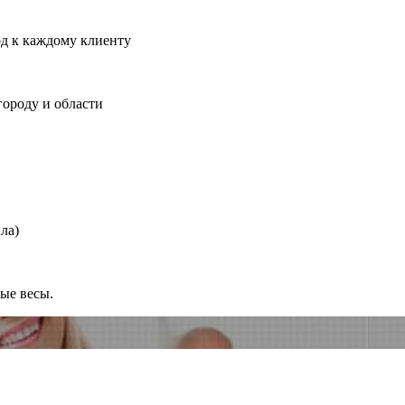
од к каждому клиенту
городу и области
ла)
ные весы.