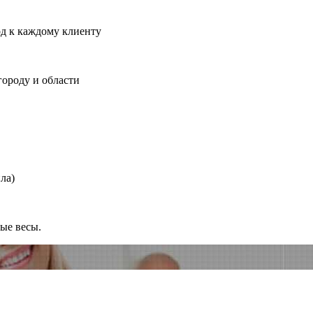
од к каждому клиенту
городу и области
ла)
ные весы.