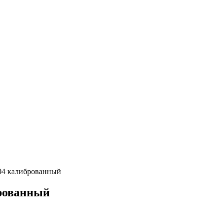
04 калиброванный
брованный