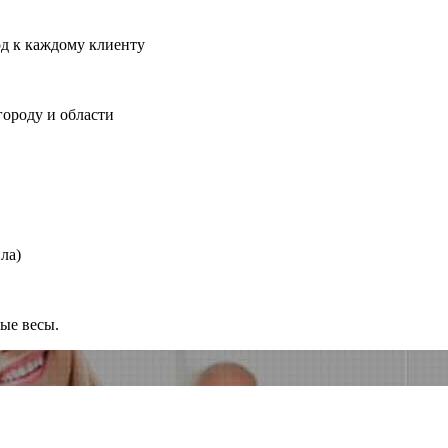
од к каждому клиенту
городу и области
ла)
ные весы.