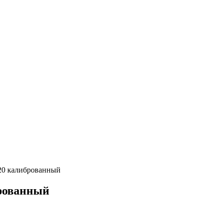
20 калиброванный
брованный