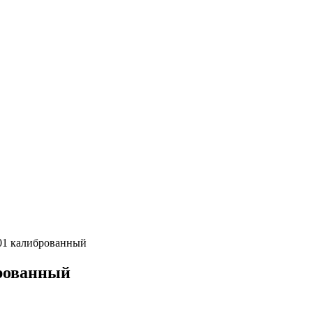
01 калиброванный
брованный