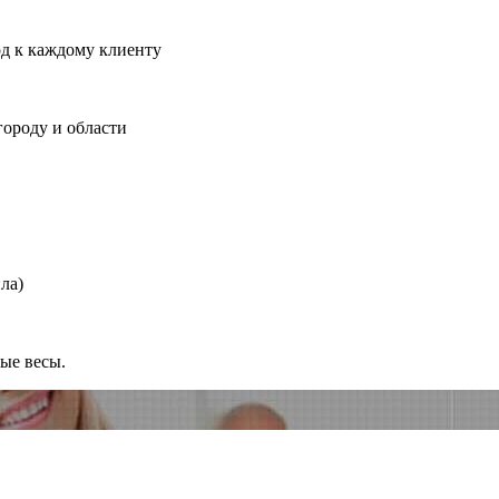
од к каждому клиенту
городу и области
ла)
ные весы.