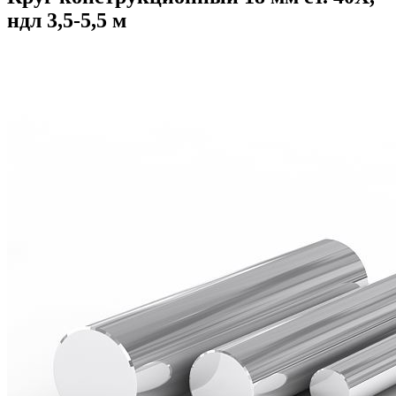
ндл 3,5-5,5 м