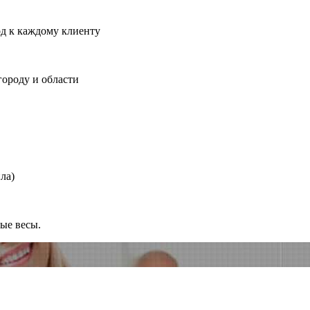
од к каждому клиенту
городу и области
ла)
ные весы.