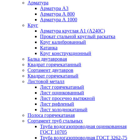
Арматура
Арматура А3
Арматура А 800
Арматура А 1000
Круг
Арматура круглая А1 (А240C)
Прокат стальной круглый раскатка
Круг калиброванный
Катанка
Круг конструкционный
Балка двутавровая
Квадрат горячекатанный
Сортамент двутавров
Квадрат горячекатаный
Листовой металл
Лист горячекатаный
Лист оцинкованный
Лист просечно вытяжной
Лист рифленый
Лист холоднокатаный
Полоса горячекатаная
Сортамент труб стальных
Труба водогазопроводная оцинкованная
ГОСТ 10705
Труба водогазопроводная ГОСТ 3262-75