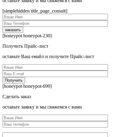
оcтавьте заявку и мы свяжемся с вами
[simplehidden title_page_consult]
[honeypot honeypot-230]
Получить Прайс-лист
оcтавьте Ваш емайл и получите Прайс-лист
[honeypot honeypot-699]
Сделать заказ
оcтавьте заявку и мы свяжемся с вами