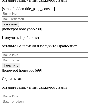
оcтавьте заявку и мы свяжемся с вами
[simplehidden title_page_consult]
[honeypot honeypot-230]
Получить Прайс-лист
оcтавьте Ваш емайл и получите Прайс-лист
[honeypot honeypot-699]
Сделать заказ
оcтавьте заявку и мы свяжемся с вами