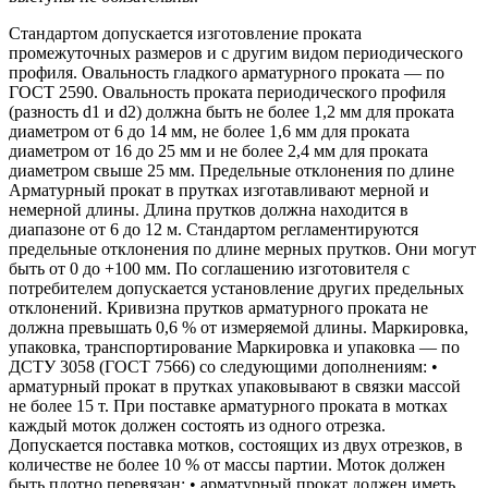
Стандартом допускается изготовление проката
промежуточных размеров и с другим видом периодического
профиля. Овальность гладкого арматурного проката — по
ГОСТ 2590. Овальность проката периодического профиля
(разность d1 и d2) должна быть не более 1,2 мм для проката
диаметром от 6 до 14 мм, не более 1,6 мм для проката
диаметром от 16 до 25 мм и не более 2,4 мм для проката
диаметром свыше 25 мм. Предельные отклонения по длине
Арматурный прокат в прутках изготавливают мерной и
немерной длины. Длина прутков должна находится в
диапазоне от 6 до 12 м. Стандартом регламентируются
предельные отклонения по длине мерных прутков. Они могут
быть от 0 до +100 мм. По соглашению изготовителя с
потребителем допускается установление других предельных
отклонений. Кривизна прутков арматурного проката не
должна превышать 0,6 % от измеряемой длины. Маркировка,
упаковка, транспортирование Маркировка и упаковка — по
ДСТУ 3058 (ГОСТ 7566) со следующими дополнениям: •
арматурный прокат в прутках упаковывают в связки массой
не более 15 т. При поставке арматурного проката в мотках
каждый моток должен состоять из одного отрезка.
Допускается поставка мотков, состоящих из двух отрезков, в
количестве не более 10 % от массы партии. Моток должен
быть плотно перевязан; • арматурный прокат должен иметь