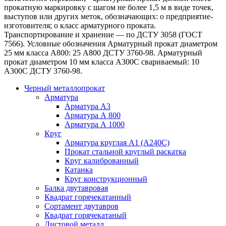
прокатную маркировку с шагом не более 1,5 м в виде точек,
выступов или других меток, обозначающих: o предприятие-
изготовителя; o класс арматурного проката.
Транспортирование и хранение — по ДСТУ 3058 (ГОСТ
7566). Условные обозначения Арматурный прокат диаметром
25 мм класса А800: 25 А800 ДСТУ 3760-98. Арматурный
прокат диаметром 10 мм класса А300С свариваемый: 10
А300С ДСТУ 3760-98.
Черный металлопрокат
Арматура
Арматура А3
Арматура А 800
Арматура А 1000
Круг
Арматура круглая А1 (А240C)
Прокат стальной круглый раскатка
Круг калиброванный
Катанка
Круг конструкционный
Балка двутавровая
Квадрат горячекатанный
Сортамент двутавров
Квадрат горячекатаный
Листовой металл