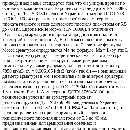
приведенных выше стандартов тем, что он унифицирован по
основным компонентам с Европейским стандартом EN 10080.
Стандарт ДСТУ 3780 введен в Украине с отменой ГОСТ 5781
и ГОСТ 10884 и регламентирует свойства арматурного
проката гладкого и периодического профиля диаметром от 5,5
до 40 мм. Европейские нормы (EN 10080), в отличие от
ГОСТов, для арматурного проката предполагают наличие
категорий пластичности: A, B, C. Классификации арматуры
по классу прочности не предполагают. Расчетные формулы
Масса арматуры определяется Ma по формуле: Ma = L•ρу, где L
— длина арматуры; ρу — теоретическая масса 1 м арматуры,
равна теоретической массе круга диаметром равным
номинальному диаметру арматуры. При плотности стали ρ =
7850 кг/м3: ρу = 0,0061654•dн2 (кг/м), где dн — номинальный
диаметр арматуры в мм. Номинальным диаметром арматуры
называют диаметр равновеликого по площади поперечного
сечения круглого прутка (по ГОСТ 12004). Сортамент и масса
1 м проката Рис. 1. Арматура по ДСТУ 3760–98 Общие
технические условия на арматурный прокат
регламентируются ДСТУ 3760–98, введенным в Украине с
отменой ГОСТ 5781–82 и ГОСТ 10884–94. Данный стандарт
распространяется на прокат арматурный гладкого и
периодического профиля диаметром от 5,5 до 40 мм,
предназначенный для армирования обычных и
предварительно напряженных железобетонных конструкций.