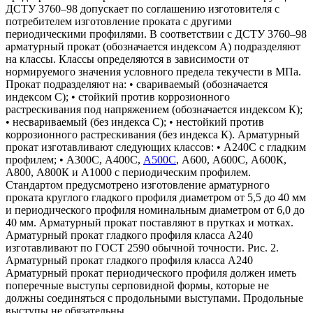
ДСТУ 3760–98 допускает по соглашению изготовителя с
потребителем изготовление проката с другими
периодическими профилями. В соответствии с ДСТУ 3760–98
арматурный прокат (обозначается индексом А) подразделяют
на классы. Классы определяются в зависимости от
нормируемого значения условного предела текучести в МПа.
Прокат подразделяют на: • свариваемый (обозначается
индексом С); • стойкий против коррозионного
растрескивания под напряжением (обозначается индексом К);
• несвариваемый (без индекса С); • нестойкий против
коррозионного растрескивания (без индекса К). Арматурный
прокат изготавливают следующих классов: • А240С с гладким
профилем; • А300С, А400С,
А500С
, А600, А600С, А600К,
А800, А800К и А1000 с периодическим профилем.
Стандартом предусмотрено изготовление арматурного
проката круглого гладкого профиля диаметром от 5,5 до 40 мм
и периодического профиля номинальным диаметром от 6,0 до
40 мм. Арматурный прокат поставляют в прутках и мотках.
Арматурный прокат гладкого профиля класса А240
изготавливают по ГОСТ 2590 обычной точности. Рис. 2.
Арматурный прокат гладкого профиля класса А240
Арматурный прокат периодического профиля должен иметь
поперечные выступы серповидной формы, которые не
должны соединяться с продольными выступами. Продольные
выступы не обязательны.