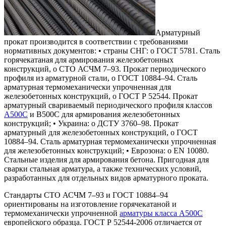
Арматурный
прокат производится в соответствии с требованиями
нормативных документов: • страны СНГ: o ГОСТ 5781. Сталь
горячекатаная для армирования железобетонных
конструкций, o СТО АСЧМ 7–93. Прокат периодического
профиля из арматурной стали, o ГОСТ 10884–94. Сталь
арматурная термомеханически упрочненная для
железобетонных конструкций, o ГОСТ Р 52544. Прокат
арматурный свариваемый периодического профиля классов
А500С
и В500С для армирования железобетонных
конструкций; • Украина: o ДСТУ 3760–98. Прокат
арматурный для железобетонных конструкций, o ГОСТ
10884–94. Сталь арматурная термомеханически упрочненная
для железобетонных конструкций; • Еврозона: o EN 10080.
Стальные изделия для армирования бетона. Пригодная для
сварки стальная арматура, а также технических условий,
разработанных для отдельных видов арматурного проката.
Стандарты СТО АСЧМ 7–93 и ГОСТ 10884–94
ориентированы на изготовление горячекатаной и
термомеханически упрочненной
арматуры класса А500С
европейского образца. ГОСТ Р 52544-2006 отличается от